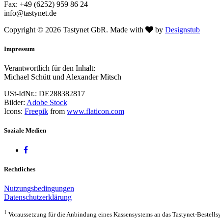
Fax: +49 (6252) 959 86 24
info@tastynet.de
Copyright © 2026 Tastynet GbR. Made with
by
Designstub
Impressum
Verantwortlich für den Inhalt:
Michael Schütt und Alexander Mitsch
USt-IdNr.: DE288382817
Bilder:
Adobe Stock
Icons:
Freepik
from
www.flaticon.com
Soziale Medien
Rechtliches
Nutzungsbedingungen
Datenschutzerklärung
1
Voraussetzung für die Anbindung eines Kassensystems an das Tastynet-Bestellsyst